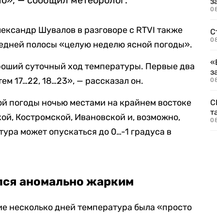
ло», — сообщил метеоролог.
з
08
ександр Шувалов в разговоре с RTVI также
С
08
редней полосы «целую неделю ясной погоды».
«
роший суточный ход температуры. Первые два
з
тем 17…22, 18…23», — рассказал он.
08
ной погоды ночью местами на крайнем востоке
С
т
ой, Костромской, Ивановской и, возможно,
0
ура может опускаться до 0…-1 градуса в
лся аномально жарким
ие несколько дней температура была «просто