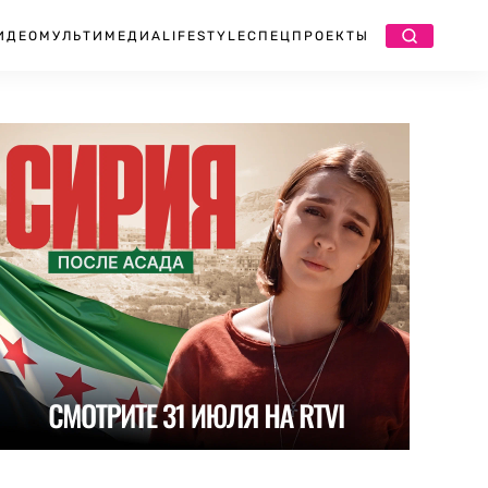
ИДЕО
МУЛЬТИМЕДИА
LIFESTYLE
СПЕЦПРОЕКТЫ