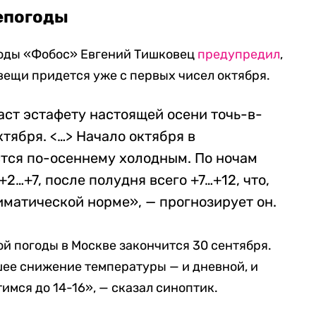
непогоды
оды «Фобос» Евгений Тишковец
предупредил
,
вещи придется уже с первых чисел октября.
аст эстафету настоящей осени точь-в-
ктября. <…> Начало октября в
тся по-осеннему холодным. По ночам
2…+7, после полудня всего +7…+12, что,
иматической норме», — прогнозирует он.
ой погоды в Москве закончится 30 сентября.
шее снижение температуры — и дневной, и
тимся до 14-16», — сказал синоптик.