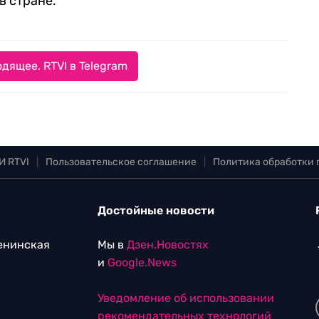
в стране.
дящее. RTVI в Telegram
И RTVI
|
Пользовательское соглашение
|
Политика обработки
Достойные новости
Ленинская
Мы в
Дзен.Новостях
и
Google.News
Уведомление об использовании
рекомендательных технологий