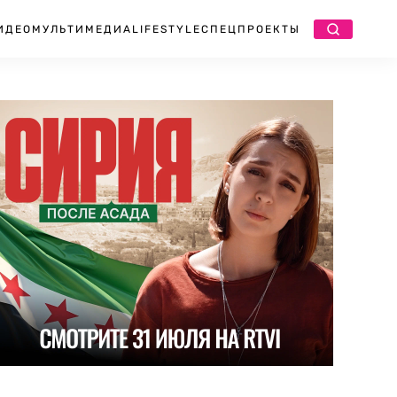
ИДЕО
МУЛЬТИМЕДИА
LIFESTYLE
СПЕЦПРОЕКТЫ