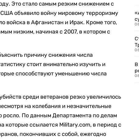
году. Это стало самым резким снижением с
о США объявило войну мировому терроризму
«
с
ло войска в Афганистан и Ирак. Кроме того,
08
амым низким, начиная с 2007, в котором с
С
Т
08
бъяснить причину снижения числа
татистику стоит внимательно изучить и
В
р
торые способствуют уменьшению числа
08
оубийств среди ветеранов резко увеличилось
, несмотря на колебания и незначительные
о росло. По данным Департамента по делам
 на которые ссылается Military.com, в период с
еранов, покончивших с собой, ежегодно