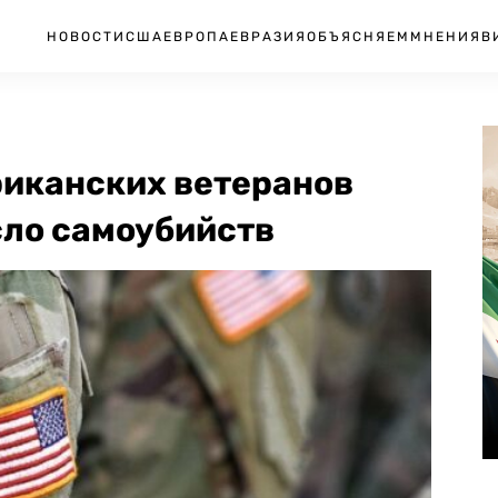
НОВОСТИ
США
ЕВРОПА
ЕВРАЗИЯ
ОБЪЯСНЯЕМ
МНЕНИЯ
В
ериканских ветеранов
сло самоубийств