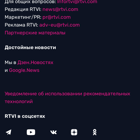
Для общих вопросов:
Infortvi@rtvi.com
Редакция RTVI:
news@rtvi.com
Маркетинг/PR:
pr@rtvi.com
Реклама RTVI:
adv-eu@rtvi.com
Партнерские материалы
Достойные новости
Мы в
Дзен.Новостях
и
Google.News
Уведомление об использовании рекомендательных
технологий
RTVI в соцсетях