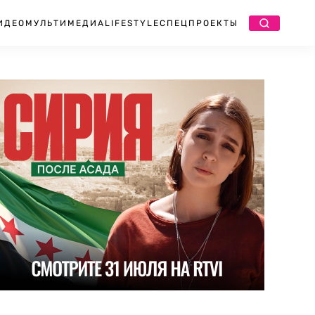
ИДЕО
МУЛЬТИМЕДИА
LIFESTYLE
СПЕЦПРОЕКТЫ