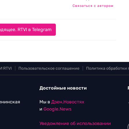
Связаться с автором
дящее. RTVI в Telegram
И RTVI
|
Пользовательское соглашение
|
Политика обработки
Достойные новости
Ленинская
Мы в
Дзен.Новостях
и
Google.News
Уведомление об использовании