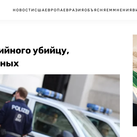
НОВОСТИ
США
ЕВРОПА
ЕВРАЗИЯ
ОБЪЯСНЯЕМ
МНЕНИЯ
В
ийного убийцу,
мных