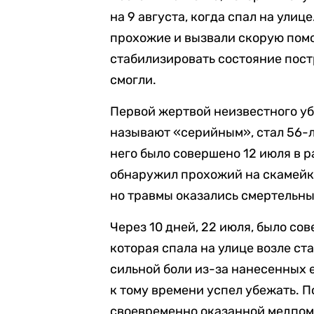
на 9 августа, когда спал на улиц
прохожие и вызвали скорую пом
стабилизировать состояние пост
смогли.
Первой жертвой неизвестного у
называют «серийным», стал 56-
него было совершено 12 июля в р
обнаружил прохожий на скамейке
но травмы оказались смертельн
Через 10 дней, 22 июля, было с
которая спала на улице возле ст
сильной боли из-за нанесенных е
к тому времени успел убежать. 
своевременно оказанной медпо