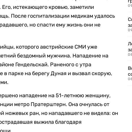
г
09
е. Его, истекающего кровью, заметили
ощь. После госпитализации медикам удалось
С
радавшего, но спасти ему жизнь они не
з
0
Л
бийцы, которого австрийские СМИ уже
з
летний бездомный мужчина. Нападение на
0
айоне Гендельскай. Раненого с утра
В
 в парке на берегу Дуная и вызвал скорую,
с
0
ыми.
овершено нападение на 51-летнюю женщину,
анции метро Пратерштерн. Она очнулась от
й ножевых ран, но нападавшего не видела: он
Пострадавшая выжила благодаря
мощи.