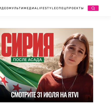
ИДЕО
МУЛЬТИМЕДИА
LIFESTYLE
СПЕЦПРОЕКТЫ