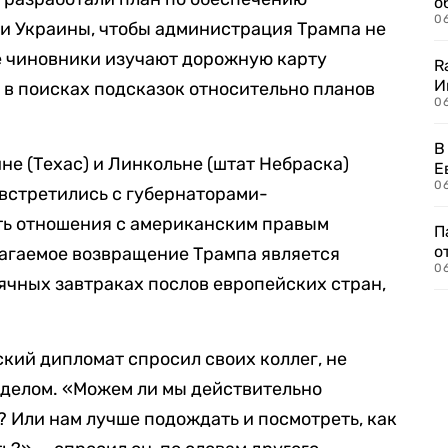
о
06
и Украины, чтобы администрация Трампа не
е чиновники изучают дорожную карту
R
И
в поисках подсказок относительно планов
0
В
не (Техас) и Линкольне (штат Небраска)
Е
06
встретились с губернаторами-
ть отношения с американским правым
П
о
лагаемое возвращение Трампа является
06
чных завтраках послов европейских стран,
ский дипломат спросил своих коллег, не
 делом. «Можем ли мы действительно
? Или нам лучше подождать и посмотреть, как