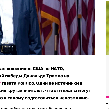
чая союзников США по НАТО,
ай победы Дональда Трампа на
т
газета Politico. Одни ее источники в
их кругах считают, что эти планы могут
то к такому подготовиться невозможно.
П
 разработали план по обеспечению