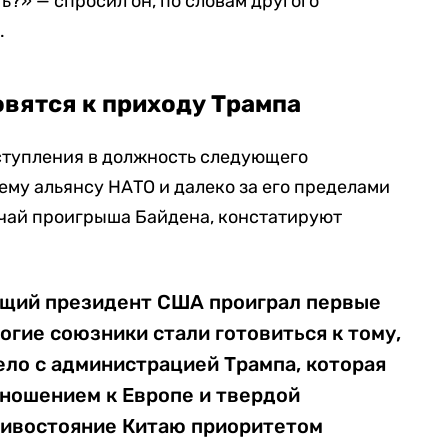
ь?» — спросил он, по словам другого
.
вятся к приходу Трампа
вступления в должность следующего
ему альянсу НАТО и далеко за его пределами
чай проигрыша Байдена, констатируют
ющий президент США проиграл первые
гие союзники стали готовиться к тому,
ело с администрацией Трампа, которая
тношением к Европе и твердой
тивостояние Китаю приоритетом