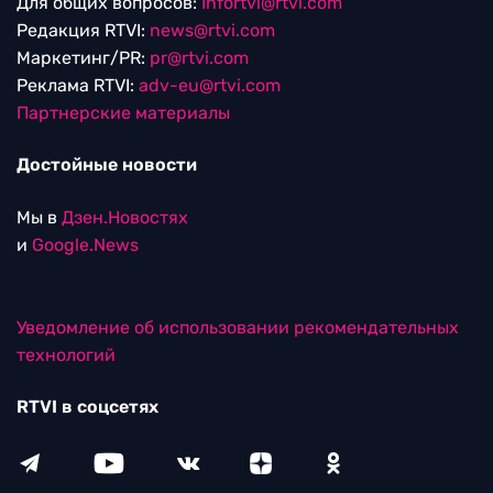
Для общих вопросов:
Infortvi@rtvi.com
Редакция RTVI:
news@rtvi.com
Маркетинг/PR:
pr@rtvi.com
Реклама RTVI:
adv-eu@rtvi.com
Партнерские материалы
Достойные новости
Мы в
Дзен.Новостях
и
Google.News
Уведомление об использовании рекомендательных
технологий
RTVI в соцсетях