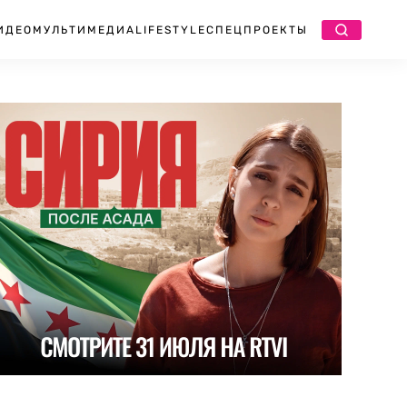
ИДЕО
МУЛЬТИМЕДИА
LIFESTYLE
СПЕЦПРОЕКТЫ