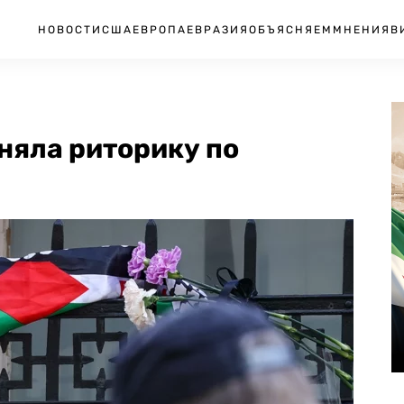
НОВОСТИ
США
ЕВРОПА
ЕВРАЗИЯ
ОБЪЯСНЯЕМ
МНЕНИЯ
В
няла риторику по