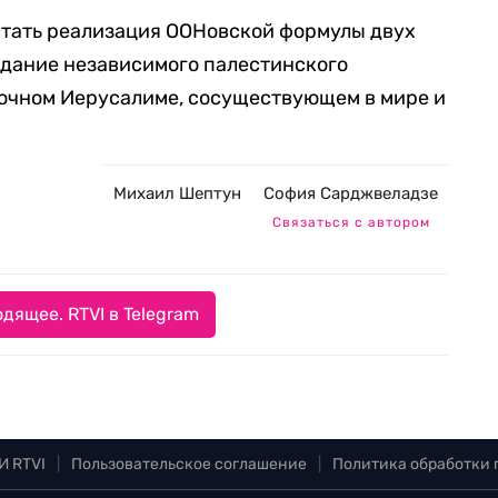
 стать реализация ООНовской формулы двух
здание независимого палестинского
точном Иерусалиме, сосуществующем в мире и
Михаил Шептун
София Сарджвеладзе
Связаться с автором
дящее. RTVI в Telegram
И RTVI
|
Пользовательское соглашение
|
Политика обработки