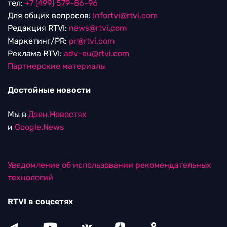
тел:
+7 (499) 579-86-96
Для общих вопросов:
Infortvi@rtvi.com
Редакция RTVI:
news@rtvi.com
Маркетинг/PR:
pr@rtvi.com
Реклама RTVI:
adv-eu@rtvi.com
Партнерские материалы
Достойные новости
Мы в
Дзен.Новостях
и
Google.News
Уведомление об использовании рекомендательных
технологий
RTVI в соцсетях