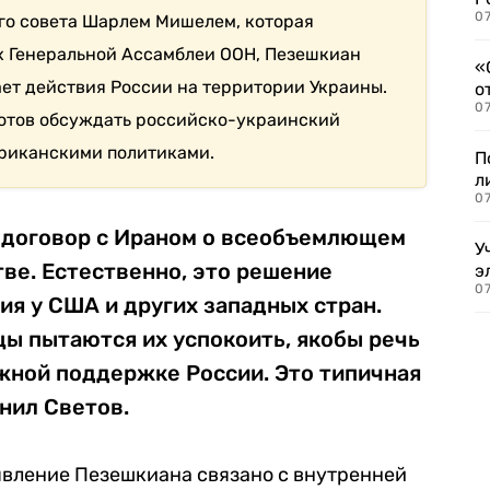
07
ого совета Шарлем Мишелем, которая
ях Генеральной Ассамблеи ООН, Пезешкиан
«
ает действия России на территории Украины.
о
07
 готов обсуждать российско-украинский
ериканскими политиками.
П
л
07
 договор с Ираном о всеобъемлющем
У
ве. Естественно, это решение
э
07
я у США и других западных стран.
ы пытаются их успокоить, якобы речь
жной поддержке России. Это типичная
снил Светов.
аявление Пезешкиана связано с внутренней