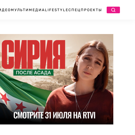
ИДЕО
МУЛЬТИМЕДИА
LIFESTYLE
СПЕЦПРОЕКТЫ