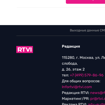
Выходные данные СМ
Редакция
115280, г. Москва, ул. 
слобода,
д. 26, этаж 2
тел:
+7 (499) 579-86-96
Для общих вопросов:
Infortvi@rtvi.com
Редакция RTVI:
news@rt
Маркетинг/PR:
pr@rtvi
Реклама RTVI:
adv-eu@r