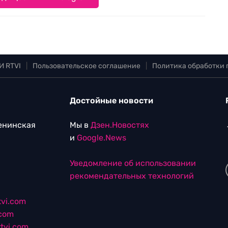
И RTVI
|
Пользовательское соглашение
|
Политика обработки
Достойные новости
Ленинская
Мы в
Дзен.Новостях
и
Google.News
Уведомление об использовании
рекомендательных технологий
vi.com
.com
tvi.com