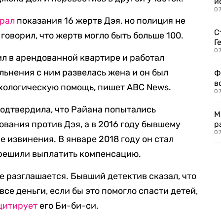
и
0
рал
показания 16 жертв Дэя, но полиция не
С
 говорил, что жертв могло быть больше 100.
Г
07
л в арендованной квартире и работал
льнения с ним развелась жена и он был
Ф
в
хологическую помощь, пишет ABC News.
07
подтвердила, что Райана попытались
М
ования против Дэя, а в 2016 году бывшему
р
07
 извинения. В январе 2018 году он стал
 решили выплатить компенсацию.
е разглашается. Бывший детектив сказал, что
все деньги, если бы это помогло спасти детей,
цитирует
его Би-би-си.