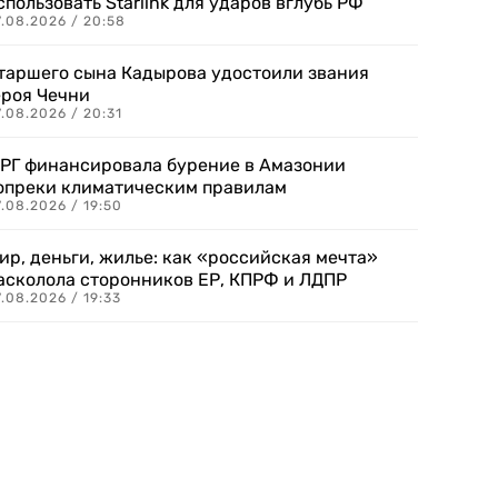
спользовать Starlink для ударов вглубь РФ
7.08.2026 / 20:58
таршего сына Кадырова удостоили звания
ероя Чечни
.08.2026 / 20:31
РГ финансировала бурение в Амазонии
опреки климатическим правилам
.08.2026 / 19:50
ир, деньги, жилье: как «российская мечта»
асколола сторонников ЕР, КПРФ и ЛДПР
.08.2026 / 19:33