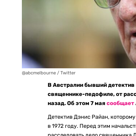
@abcmelbourne / Twitter
В Австралии бывший детектив 
священнике-педофиле, от расс
назад. Об этом 7 мая
сообщает
Детектив Дэнис Райан, которому 
в 1972 году. Перед этим начальс
расследовать дело священника Д