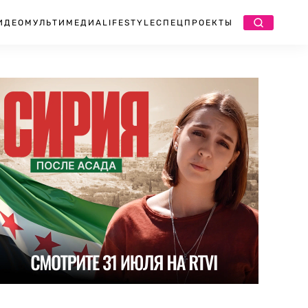
ИДЕО
МУЛЬТИМЕДИА
LIFESTYLE
СПЕЦПРОЕКТЫ