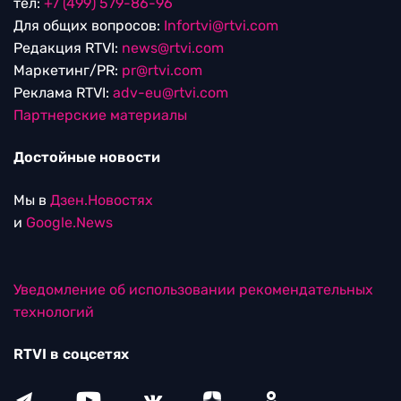
тел:
+7 (499) 579-86-96
Для общих вопросов:
Infortvi@rtvi.com
Редакция RTVI:
news@rtvi.com
Маркетинг/PR:
pr@rtvi.com
Реклама RTVI:
adv-eu@rtvi.com
Партнерские материалы
Достойные новости
Мы в
Дзен.Новостях
и
Google.News
Уведомление об использовании рекомендательных
технологий
RTVI в соцсетях