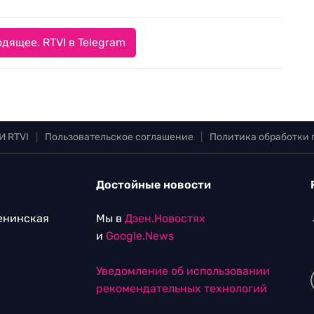
дящее. RTVI в Telegram
И RTVI
|
Пользовательское соглашение
|
Политика обработки
Достойные новости
Ленинская
Мы в
Дзен.Новостях
и
Google.News
Уведомление об использовании
рекомендательных технологий