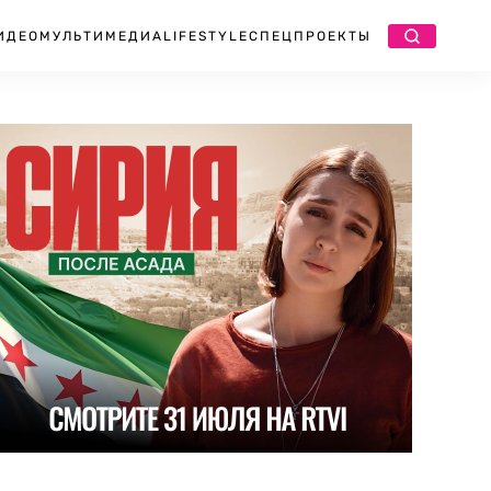
ИДЕО
МУЛЬТИМЕДИА
LIFESTYLE
СПЕЦПРОЕКТЫ