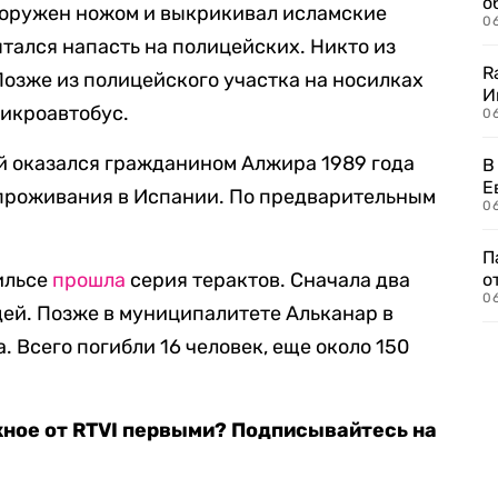
о
вооружен ножом и выкрикивал исламские
06
пытался напасть на полицейских. Никто из
R
Позже из полицейского участка на носилках
И
микроавтобус.
0
ый оказался гражданином Алжира 1989 года
В
Е
 проживания в Испании. По предварительным
06
П
рильсе
прошла
серия терактов. Сначала два
о
06
дей. Позже в муниципалитете Альканар в
 Всего погибли 16 человек, еще около 150
жное от RTVI первыми? Подписывайтесь на