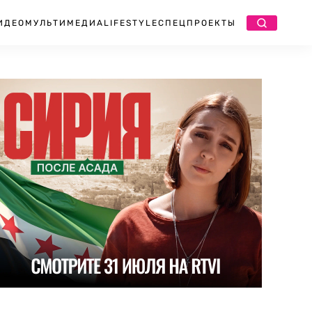
ИДЕО
МУЛЬТИМЕДИА
LIFESTYLE
СПЕЦПРОЕКТЫ