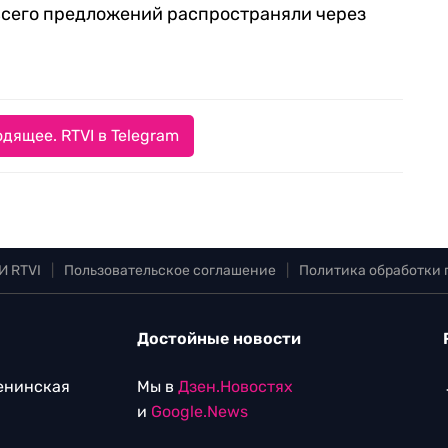
 всего предложений распространяли через
.
дящее. RTVI в Telegram
И RTVI
|
Пользовательское соглашение
|
Политика обработки
Достойные новости
Ленинская
Мы в
Дзен.Новостях
и
Google.News