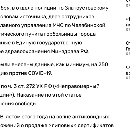
у
07
ября, в отделе полиции по Златоустовскому
 словам источника, двое сотрудников
«
главного управления МЧС по Челябинской
и
0
гического пункта горбольницы города
нные в Единую государственную
С
Г
е здравоохранения Минздрава РФ.
07
были внесены данные, как минимум, на 250
Ф
ию против COVID-19.
в
07
по ч. 3 ст. 272 УК РФ («Неправомерный
ии»). Наказание по этой статье
шения свободы.
B, летом этого года на волне антиковидных
дложений о продаже «липовых» сертификатов