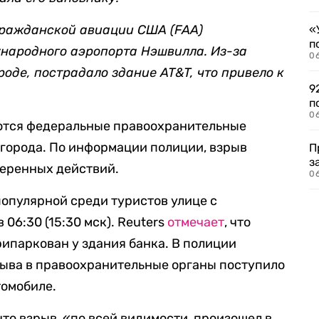
гражданской авиации США (FAA)
«
п
народного аэропорта Нэшвилла. Из-за
0
роде, пострадало здание AT&T, что привело к
9
п
0
ются федеральные правоохранительные
и города. По информации полиции, взрыв
П
з
меренных действий.
0
популярной среди туристов улице с
06:30 (15:30 мск). Reuters
отмечает
, что
ипаркован у здания банка. В полиции
зрыва в правоохранительные органы поступило
томобиле.
 что взрыв, «по всей видимости, произошел в