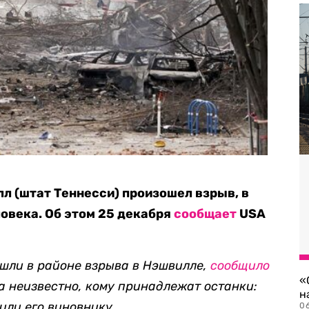
л (штат Теннесси) произошел взрыв, в
ловека. Об этом 25 декабря
сообщает
USA
шли в районе взрыва в Нэшвилле,
сообщило
«
ка неизвестно, кому принадлежат останки:
н
или его виновнику.
06