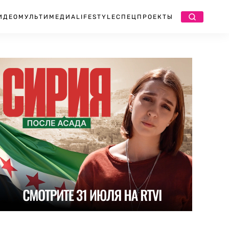
ИДЕО
МУЛЬТИМЕДИА
LIFESTYLE
СПЕЦПРОЕКТЫ