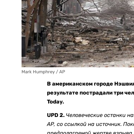
Mark Humphrey / AP
В американском городе Нэшвил
результате пострадали три че
Today.
UPD 2.
Человеческие останки на
AP, со ссылкой на источник. По
предполагаемой жертве взрыва 