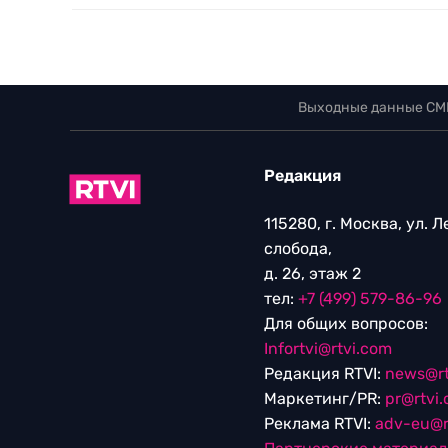
Выходные данные СМ
Редакция
115280, г. Москва, ул. 
слобода,
д. 26, этаж 2
тел:
+7 (499) 579-86-96
Для общих вопросов:
Infortvi@rtvi.com
Редакция RTVI:
news@rt
Маркетинг/PR:
pr@rtvi
Реклама RTVI:
adv-eu@r