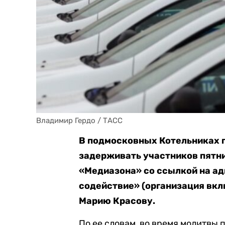
Владимир Гердо / ТАСС
В подмосковных Котельниках п
задерживать участников пятн
«Медиазона» со ссылкой на а
содействие» (организация вкл
Марию Красову.
По ее словам, во время молитвы 