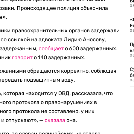
Б
0
тозаки. Происходящее полиция объяснила
в».
«
Е
дники правоохранительных органов задержали
0
 со ссылкой на адвоката Лидию Аносову,
П
 задержанным,
сообщает
о 600 задержанных.
к
0
очник
говорит
о 140 задержанных.
С
держанными обращаются корректно, соблюдая
б
передать подзащитным воду.
0
 которая находится у ОВД, рассказала, что
дного протокола о правонарушениях в
ого протокола не составлено, у них
 и отпускают», —
сказала
она.
то, по словам полицейских, из отдела