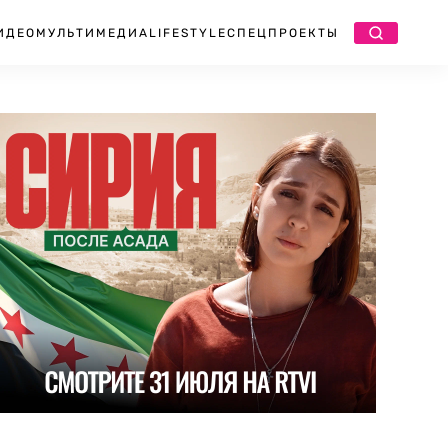
ИДЕО
МУЛЬТИМЕДИА
LIFESTYLE
СПЕЦПРОЕКТЫ