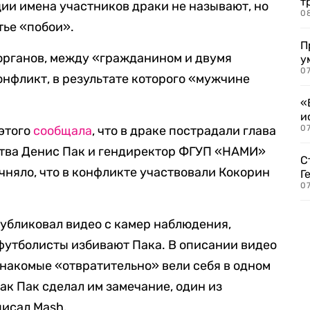
т
ии имена участников драки не называют, но
0
тье «побои».
П
органов, между «гражданином и двумя
у
07
нфликт, в результате которого «мужчине
«
и
этого
сообщала
, что в драке пострадали глава
0
ства Денис Пак и гендиректор ФГУП «НАМИ»
С
чняло, что в конфликте участвовали Кокорин
Г
07
публиковал видео с камер наблюдения,
 футболисты избивают Пака. В описании видео
знакомые «отвратительно» вели себя в одном
как Пак сделал им замечание, один из
писал Mash.