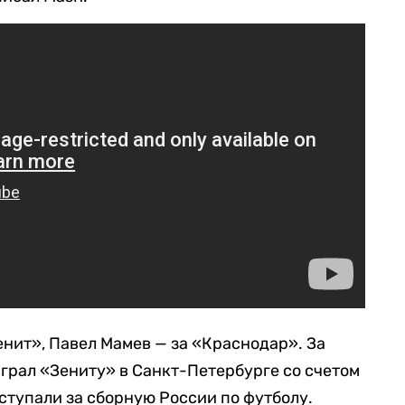
енит», Павел Мамев — за «Краснодар». За
грал «Зениту» в Санкт-Петербурге со счетом
ступали за сборную России по футболу.