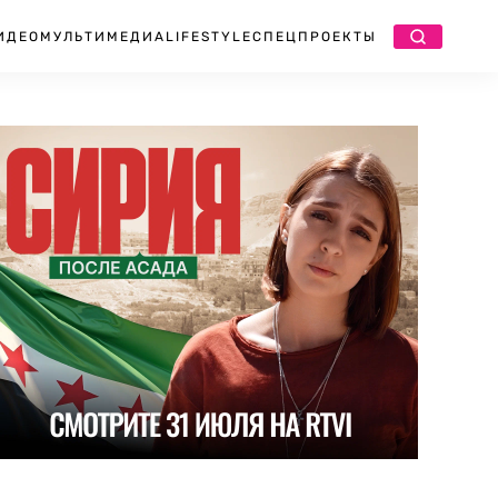
ИДЕО
МУЛЬТИМЕДИА
LIFESTYLE
СПЕЦПРОЕКТЫ