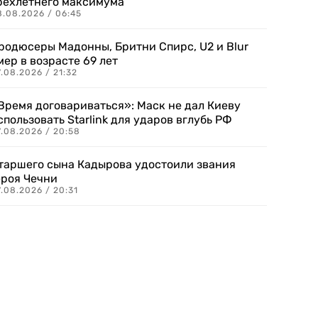
рехлетнего максимума
8.08.2026 / 06:45
родюсеры Мадонны, Бритни Спирс, U2 и Blur
мер в возрасте 69 лет
.08.2026 / 21:32
Время договариваться»: Маск не дал Киеву
спользовать Starlink для ударов вглубь РФ
7.08.2026 / 20:58
таршего сына Кадырова удостоили звания
ероя Чечни
.08.2026 / 20:31