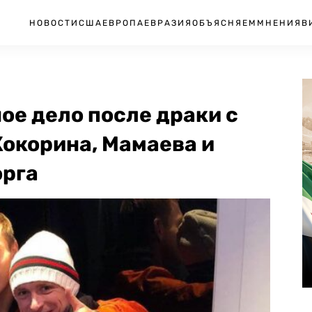
НОВОСТИ
США
ЕВРОПА
ЕВРАЗИЯ
ОБЪЯСНЯЕМ
МНЕНИЯ
В
ое дело после драки с
Кокорина, Мамаева и
орга