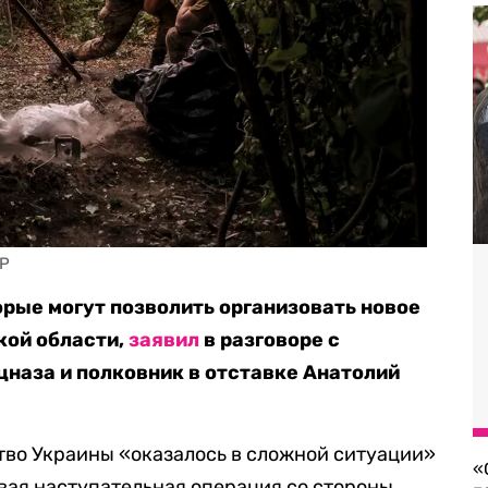
AP
торые могут позволить организовать новое
кой области,
заявил
в разговоре с
наза и полковник в отставке Анатолий
ство Украины «оказалось в сложной ситуации»
«
овая наступательная операция со стороны