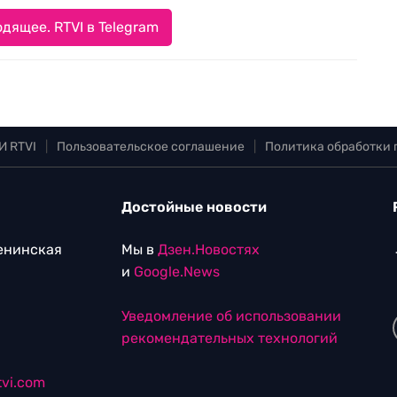
дящее. RTVI в Telegram
И RTVI
|
Пользовательское соглашение
|
Политика обработки
Достойные новости
Ленинская
Мы в
Дзен.Новостях
и
Google.News
Уведомление об использовании
рекомендательных технологий
vi.com