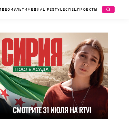
ИДЕО
МУЛЬТИМЕДИА
LIFESTYLE
СПЕЦПРОЕКТЫ