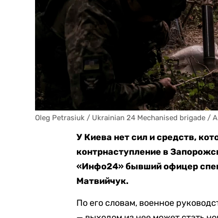
Oleg Petrasiuk / Ukrainian 24 Mechanised brigade / 
У Киева нет сил и средств, ко
контрнаступление в Запорожс
«Инфо24» бывший офицер спец
Матвийчук.
По его словам, военное руковод
— выходом из нее может стать н