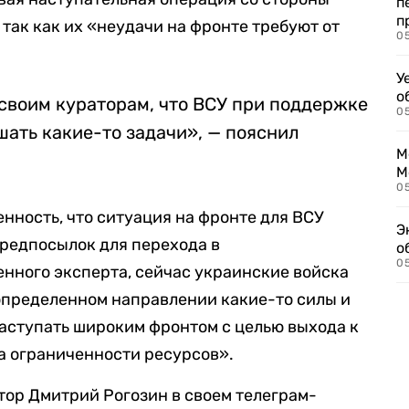
п
п
так как их «неудачи на фронте требуют от
0
У
о
своим кураторам, что ВСУ при поддержке
0
ать какие-то задачи», — пояснил
М
М
05
нность, что ситуация на фронте для ВСУ
Э
предпосылок для перехода в
о
05
енного эксперта, сейчас украинские войска
определенном направлении какие-то силы и
наступать широким фронтом с целью выхода к
а ограниченности ресурсов».
атор Дмитрий Рогозин в своем телеграм-