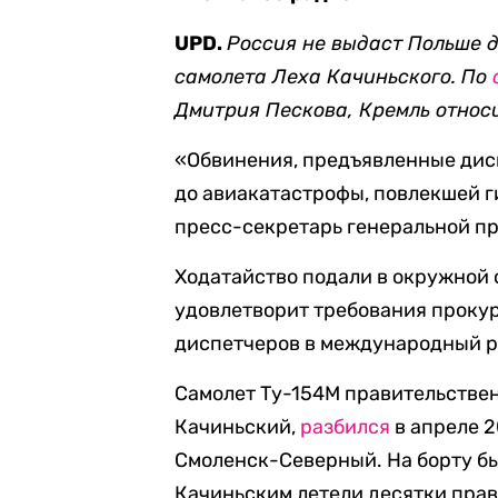
UPD.
Россия не выдаст Польше 
самолета Леха Качиньского. По
Дмитрия Пескова, Кремль
относ
«Обвинения, предъявленные дис
до авиакатастрофы, повлекшей г
пресс-секретарь генеральной пр
Ходатайство подали в окружной 
удовлетворит требования прокур
диспетчеров в международный р
Самолет Ту-154М правительствен
Качиньский,
разбился
в апреле 2
Смоленск-Северный. На борту был
Качиньским летели десятки прав