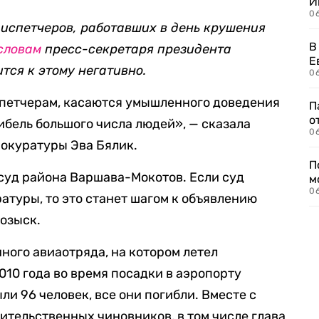
И
0
диспетчеров, работавших в день крушения
В
словам
пресс-секретаря президента
Е
ится к этому негативно.
06
петчерам, касаются умышленного доведения
П
о
ибель большого числа людей», — сказала
06
окуратуры Эва Бялик.
П
суд района Варшава-Мокотов. Если суд
м
06
атуры, то это станет шагом к объявлению
озыск.
ного авиаотряда, на котором летел
010 года во время посадки в аэропорту
и 96 человек, все они погибли. Вместе с
ительственных чиновников, в том числе глава