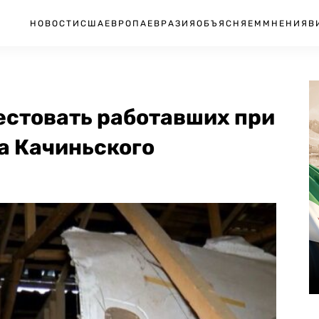
НОВОСТИ
США
ЕВРОПА
ЕВРАЗИЯ
ОБЪЯСНЯЕМ
МНЕНИЯ
В
естовать работавших при
а Качиньского