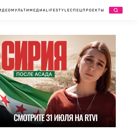
ИДЕО
МУЛЬТИМЕДИА
LIFESTYLE
СПЕЦПРОЕКТЫ