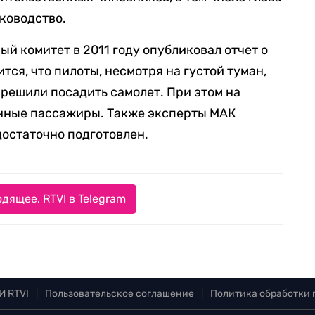
уководство.
 комитет в 2011 году опубликовал отчет о
тся, что пилоты, несмотря на густой туман,
 решили посадить самолет. При этом на
нные пассажиры. Также эксперты МАК
достаточно подготовлен.
дящее. RTVI в Telegram
И RTVI
|
Пользовательское соглашение
|
Политика обработки