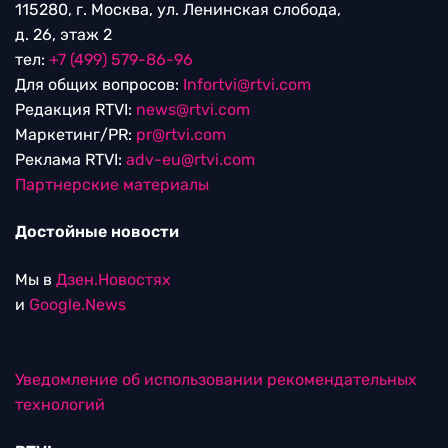
115280, г. Москва, ул. Ленинская слобода,
д. 26, этаж 2
тел:
+7 (499) 579-86-96
Для общих вопросов:
Infortvi@rtvi.com
Редакция RTVI:
news@rtvi.com
Маркетинг/PR:
pr@rtvi.com
Реклама RTVI:
adv-eu@rtvi.com
Партнерские материалы
Достойные новости
Мы в
Дзен.Новостях
и
Google.News
Уведомление об использовании рекомендательных
технологий