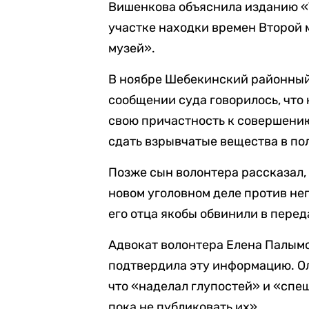
Вишенкова объяснила изданию «Т
участке находки времен Второй 
музей».
В ноябре Шебекинский районный
сообщении суда говорилось, что
свою причастность к совершению
сдать взрывчатые вещества в по
Позже сын волонтера рассказал,
новом уголовном деле против нег
его отца якобы обвинили в пере
Адвокат волонтера Елена Палымо
подтвердила эту информацию. Ол
что «наделал глупостей» и «спе
пока не публиковать их».