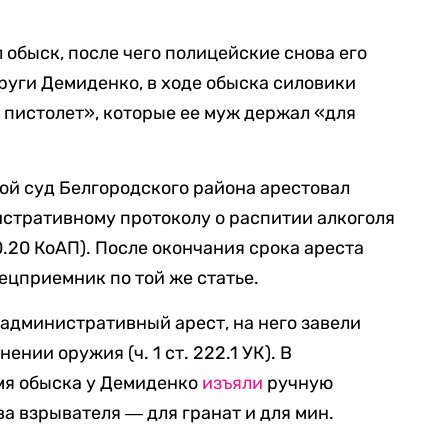
 обыск, после чего полицейские снова его
пруги Демиденко, в ходе обыска силовики
 пистолет», которые ее муж держал «для
вой суд Белгородского района арестовал
истративному протоколу о распитии алкоголя
20.20 КоАП). После окончания срока ареста
ецприемник по той же статье.
административный арест, на него завели
ении оружия (ч. 1 ст. 222.1 УК). В
емя обыска у Демиденко
изъяли
ручную
а взрывателя ― для гранат и для мин.