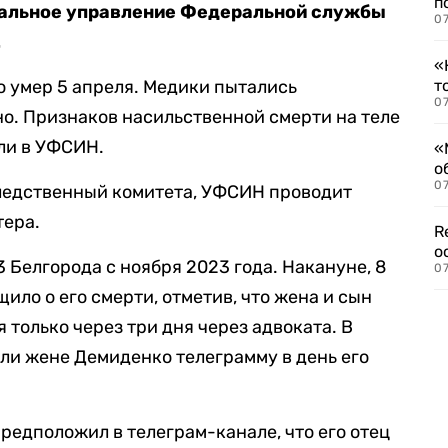
п
ональное управление Федеральной службы
07
.
«
 умер 5 апреля. Медики пытались
т
07
но. Признаков насильственной смерти на теле
ли в УФСИН.
«
о
07
ледственный комитета, УФСИН проводит
тера.
R
о
Белгорода с ноября 2023 года. Накануне, 8
07
щило о его смерти, отметив, что жена и сын
только через три дня через адвоката. В
ли жене Демиденко телеграмму в день его
редположил в телеграм-канале, что его отец