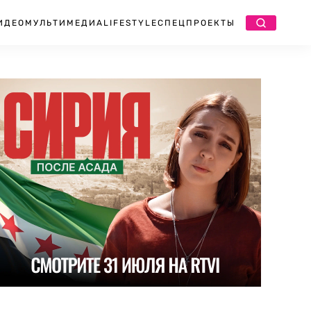
ИДЕО
МУЛЬТИМЕДИА
LIFESTYLE
СПЕЦПРОЕКТЫ