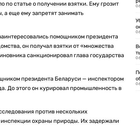
р
о по статье о получении взятки. Ему грозит
06
ы, а еще ему запретят занимать
У
о
06
и заинтересовались помощником президента
домства, он получал взятки от «множества
В
т
иновника санкционировал глава государства
06
П
ником президента Беларуси — инспектором
о
06
да. До этого он курировал промышленность в
сследования против нескольких
 инспекции охраны природы. Их задержали