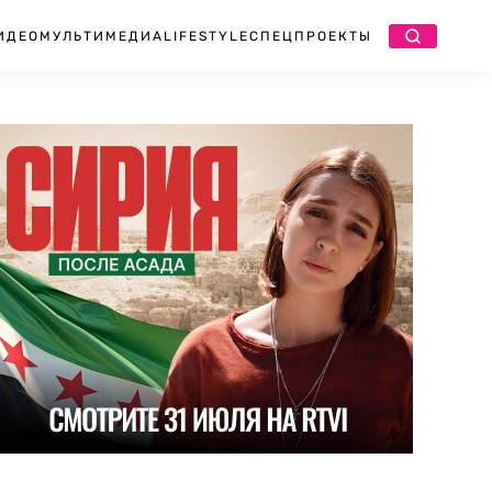
ИДЕО
МУЛЬТИМЕДИА
LIFESTYLE
СПЕЦПРОЕКТЫ