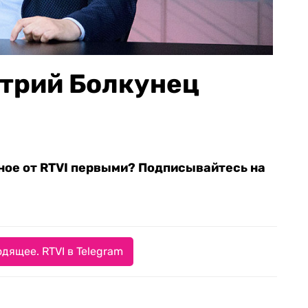
трий Болкунец
ное от RTVI первыми? Подписывайтесь на
дящее. RTVI в Telegram