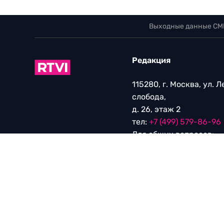
Выходные данные СМ
Редакция
115280, г. Москва, ул. 
слобода,
д. 26, этаж 2
тел:
+7 (499) 579-86-96
Для общих вопросов:
Infortvi@rtvi.com
Редакция RTVI:
news@rt
Маркетинг/PR:
pr@rtvi
Реклама RTVI:
adv-eu@r
Партнерские материа