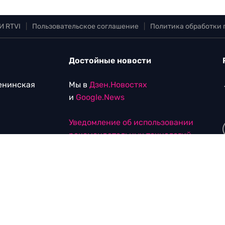
И RTVI
|
Пользовательское соглашение
|
Политика обработки
Достойные новости
Ленинская
Мы в
Дзен.Новостях
и
Google.News
Уведомление об использовании
рекомендательных технологий
vi.com
.com
tvi.com
лы