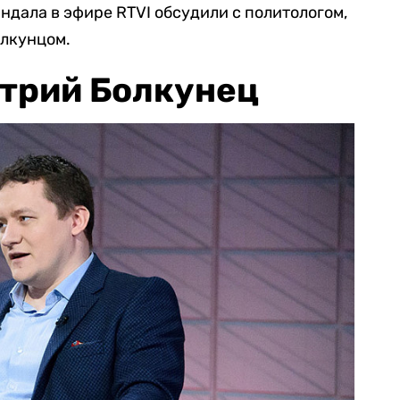
дала в эфире RTVI обсудили с политологом,
лкунцом.
трий Болкунец