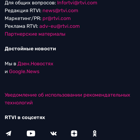
Для общих вопросов:
Infortvi@rtvi.com
Редакция RTVI:
news@rtvi.com
Маркетинг/PR:
pr@rtvi.com
Реклама RTVI:
adv-eu@rtvi.com
Партнерские материалы
Достойные новости
Мы в
Дзен.Новостях
и
Google.News
Уведомление об использовании рекомендательных
технологий
RTVI в соцсетях