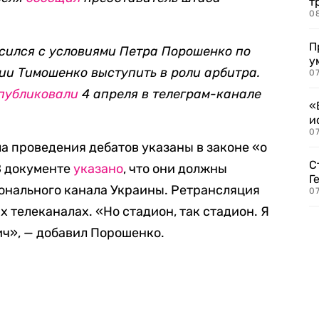
т
0
П
сился с условиями Петра Порошенко по
у
ии Тимошенко выступить в роли арбитра.
07
публиковали
4 апреля в телеграм-канале
«
и
0
а проведения дебатов указаны в законе «о
С
В документе
указано
, что они должны
Г
онального канала Украины. Ретрансляция
07
х телеканалах. «Но стадион, так стадион. Я
ч», — добавил Порошенко.