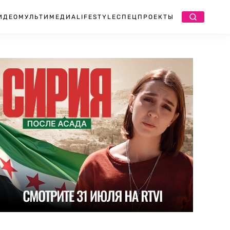
ИДЕО
МУЛЬТИМЕДИА
LIFESTYLE
СПЕЦПРОЕКТЫ