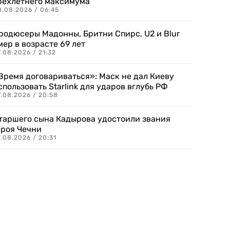
рехлетнего максимума
8.08.2026 / 06:45
родюсеры Мадонны, Бритни Спирс, U2 и Blur
мер в возрасте 69 лет
.08.2026 / 21:32
Время договариваться»: Маск не дал Киеву
спользовать Starlink для ударов вглубь РФ
7.08.2026 / 20:58
таршего сына Кадырова удостоили звания
ероя Чечни
.08.2026 / 20:31