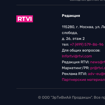
Редакция
115280, г. Москва, ул. 
слобода,
д. 26, этаж 2
тел:
+7 (499) 579-86-96
Для общих вопросов:
Infortvi@rtvi.com
Редакция RTVI:
news@rt
Маркетинг/PR:
pr@rtvi
Реклама RTVI:
adv-eu@r
Партнерские материа
© ООО "ЭрТиВиАй Продакшн". Все пр