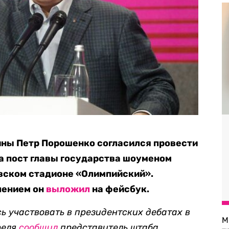
ны Петр Порошенко согласился провести
а пост главы государства шоуменом
вском стадионе «Олимпийский».
лением он
выложил
на фейсбук.
ь участвовать в президентских дебатах в
М
реля
сообщил
представитель штаба