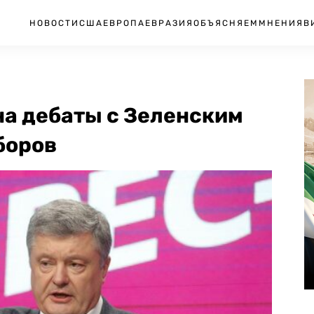
НОВОСТИ
США
ЕВРОПА
ЕВРАЗИЯ
ОБЪЯСНЯЕМ
МНЕНИЯ
В
на дебаты с Зеленским
боров