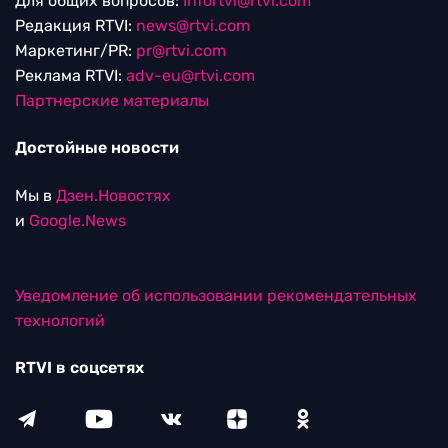
Для общих вопросов:
Infortvi@rtvi.com
Редакция RTVI:
news@rtvi.com
Маркетинг/PR:
pr@rtvi.com
Реклама RTVI:
adv-eu@rtvi.com
Партнерские материалы
Достойные новости
Мы в
Дзен.Новостях
и
Google.News
Уведомление об использовании рекомендательных
технологий
RTVI в соцсетях