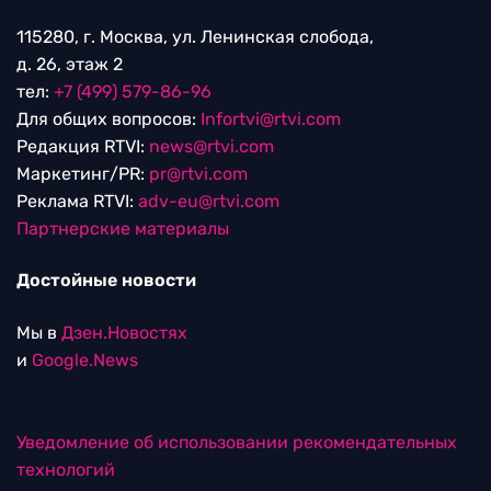
115280, г. Москва, ул. Ленинская слобода,
д. 26, этаж 2
тел:
+7 (499) 579-86-96
Для общих вопросов:
Infortvi@rtvi.com
Редакция RTVI:
news@rtvi.com
Маркетинг/PR:
pr@rtvi.com
Реклама RTVI:
adv-eu@rtvi.com
Партнерские материалы
Достойные новости
Мы в
Дзен.Новостях
и
Google.News
Уведомление об использовании рекомендательных
технологий