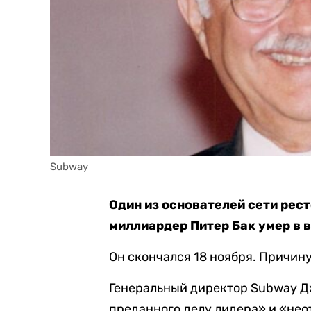
Subway
Один из основателей сети рес
миллиардер Питер Бак умер в в
Он скончался 18 ноября. Причин
Генеральный директор Subway Д
преданного делу лидера» и «не