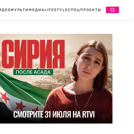
ИДЕО
МУЛЬТИМЕДИА
LIFESTYLE
СПЕЦПРОЕКТЫ