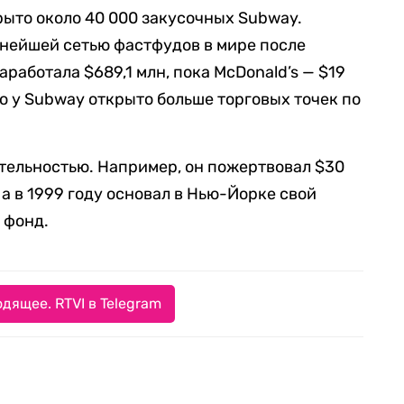
рыто около 40 000 закусочных Subway.
пнейшей сетью фастфудов в мире после
аработала $689,1 млн, пока McDonald’s — $19
то у Subway открыто больше торговых точек по
тельностью. Например, он пожертвовал $30
а в 1999 году основал в Нью-Йорке свой
 фонд.
дящее. RTVI в Telegram