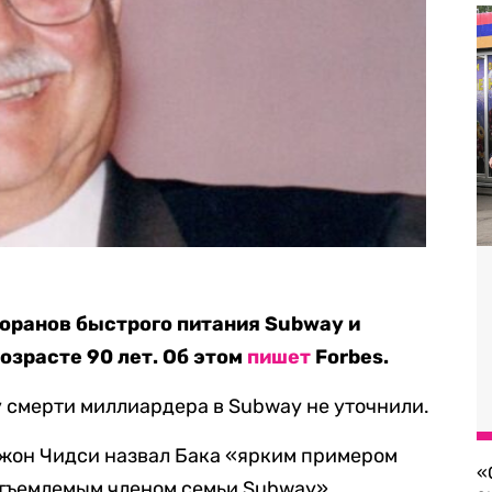
торанов быстрого питания Subway и
озрасте 90 лет. Об этом
пишет
Forbes.
у смерти миллиардера в Subway не уточнили.
жон Чидси назвал Бака «ярким примером
«
отъемлемым членом семьи Subway».