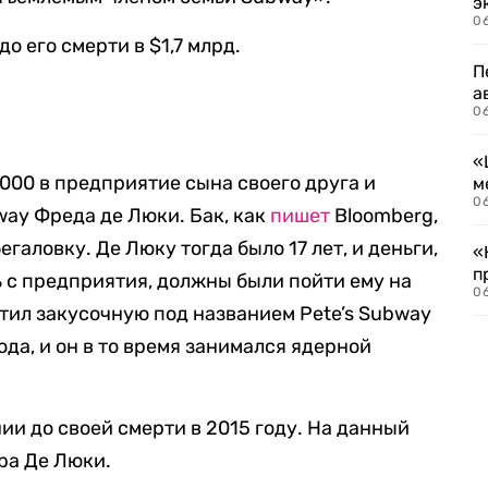
э
06
о его смерти в $1,7 млрд.
П
а
06
«
 000 в предприятие сына своего друга и
м
06
ay Фреда де Люки. Бак, как
пишет
Bloomberg,
галовку. Де Люку тогда было 17 лет, и деньги,
«
п
 с предприятия, должны были пойти ему на
06
стил закусочную под названием Pete’s Subway
ода, и он в то время занимался ядерной
ии до своей смерти в 2015 году. На данный
ра Де Люки.