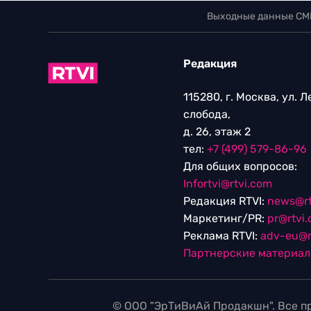
Выходные данные СМ
Редакция
115280, г. Москва, ул. 
слобода,
д. 26, этаж 2
тел:
+7 (499) 579-86-96
Для общих вопросов:
Infortvi@rtvi.com
Редакция RTVI:
news@rt
Маркетинг/PR:
pr@rtvi
Реклама RTVI:
adv-eu@r
Партнерские материа
© ООО "ЭрТиВиАй Продакшн". Все пр