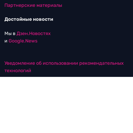
Партнерские материалы
Достойные новости
Мы в
Дзен.Новостях
и
Google.News
Уведомление об использовании рекомендательных
технологий
RTVI в соцсетях
18+