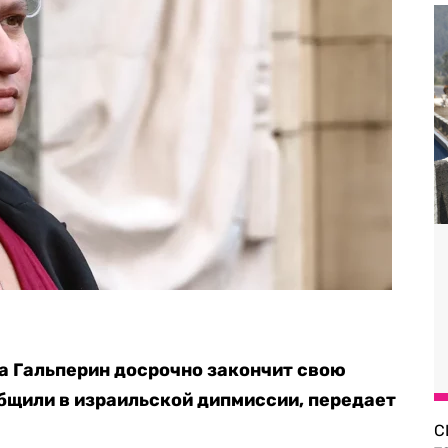
а Гальперин досрочно закончит свою
общили в израильской дипмиссии, передает
С