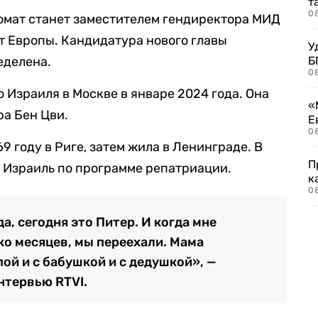
т
0
ломат станет заместителем гендиректора МИД
т Европы. Кандидатура нового главы
У
еделена.
Б
0
 Израиля в Москве в январе 2024 года. Она
«
ра Бен Цви.
Е
0
9 году в Риге, затем жила в Ленинграде. В
П
в Израиль по программе репатриации.
к
0
а, сегодня это Питер. И когда мне
ко месяцев, мы переехали. Мама
пой и с бабушкой и с дедушкой», —
нтервью RTVI.