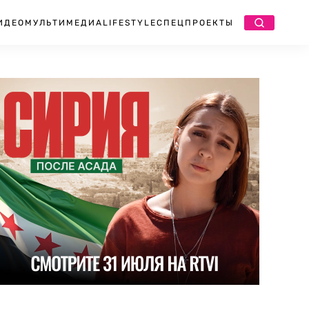
ИДЕО
МУЛЬТИМЕДИА
LIFESTYLE
СПЕЦПРОЕКТЫ