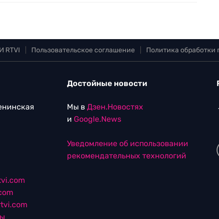
И RTVI
|
Пользовательское соглашение
|
Политика обработки
Достойные новости
Ленинская
Мы в
Дзен.Новостях
и
Google.News
Уведомление об использовании
рекомендательных технологий
vi.com
.com
tvi.com
лы