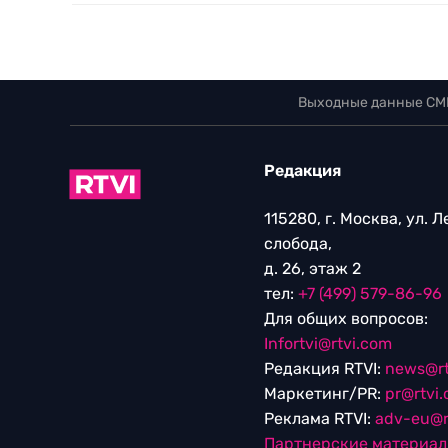
Выходные данные СМ
Редакция
115280, г. Москва, ул. 
слобода,
д. 26, этаж 2
тел:
+7 (499) 579-86-96
Для общих вопросов:
Infortvi@rtvi.com
Редакция RTVI:
news@rt
Маркетинг/PR:
pr@rtvi
Реклама RTVI:
adv-eu@r
Партнерские материа