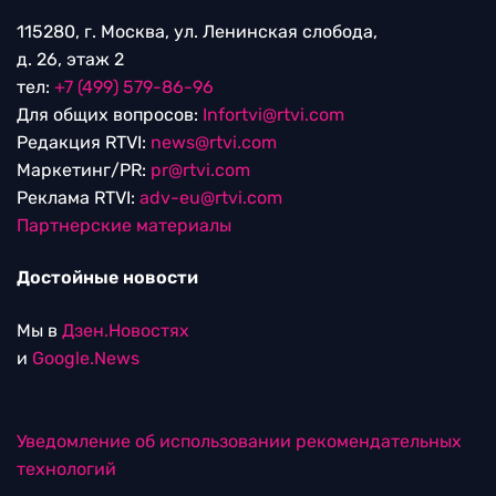
115280, г. Москва, ул. Ленинская слобода,
д. 26, этаж 2
тел:
+7 (499) 579-86-96
Для общих вопросов:
Infortvi@rtvi.com
Редакция RTVI:
news@rtvi.com
Маркетинг/PR:
pr@rtvi.com
Реклама RTVI:
adv-eu@rtvi.com
Партнерские материалы
Достойные новости
Мы в
Дзен.Новостях
и
Google.News
Уведомление об использовании рекомендательных
технологий