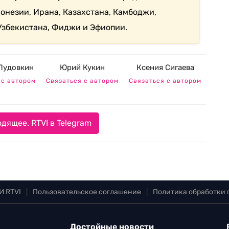
онезии, Ирана, Казахстана, Камбоджи,
 Узбекистана, Фиджи и Эфиопии.
Пудовкин
Юрий Кукин
Ксения Сигаева
 с автором
Связаться с автором
Связаться с автором
дящее. RTVI в Telegram
И RTVI
|
Пользовательское соглашение
|
Политика обработки
Достойные новости