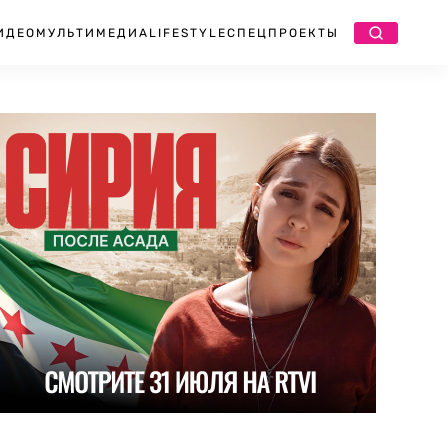
ИДЕО
МУЛЬТИМЕДИА
LIFESTYLE
СПЕЦПРОЕКТЫ