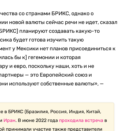
чества со странами БРИКС, однако о
ии новой валюты сейчас речи не идет, сказал
 БРИКС] планируют создавать какую-то
сика будет готова изучить такую
мент у Мексики нет планов присоединиться к
илась бы к] гегемонии и которая
ру и евро, поскольку наши, хоть и не
партнеры — это Европейский союз и
они используют собственные валюты», —
е в БРИКС (Бразилия, Россия, Индия, Китай,
 и
Иран
. В июне 2022 года
проходила встреча
в
ой принимали участие также представители