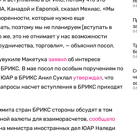
п
0
А, Канадой и Европой, сказал Мехиас. «Мы
воренности, которые нужно еще
П
з
ть, поэтому мы не планируем [вступать в
0
 же, это не отнимает у нас возможности
удничества, торговли», — объяснил посол.
Т
б
0
зувукиле Макетука
заявил
об интересе
в БРИКС. В мае посол по особым поручениям по
С
ч
 ЮАР в БРИКС Анил Суклал
утверждал
, что
о
апросы насчет вступления в БРИКС приходят
0
аммита стран БРИКС стороны обсудят в том
иной валюты для взаиморасчетов,
сообщало
 на министра иностранных дел ЮАР Наледи