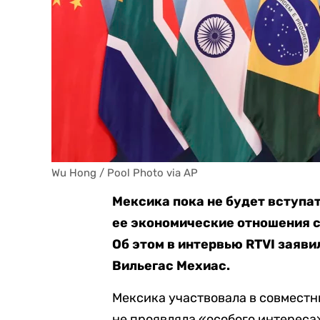
Wu Hong / Pool Photo via AP
Мексика пока не будет вступат
ее экономические отношения с
Об этом в интервью RTVI заяв
Вильегас Мехиас.
Мексика участвовала в совместн
не проявляла «о
собого интереса