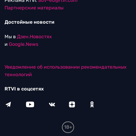
Реклама RTVI:
adv-eu@rtvi.com
Партнерские материалы
Достойные новости
Мы в
Дзен.Новостях
и
Google.News
Уведомление об использовании рекомендательных
технологий
RTVI в соцсетях
18+