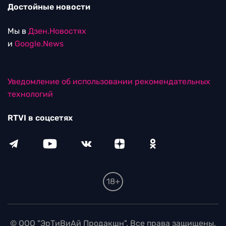
Достойные новости
Мы в
Дзен.Новостях
и
Google.News
Уведомление об использовании рекомендательных
технологий
RTVI в соцсетях
18+
© ООО "ЭрТиВиАй Продакшн". Все права защищены.