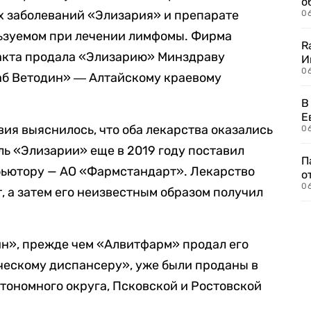
о
х заболеваний «Элизария» и препарате
06
ьзуемом при лечении лимфомы. Фирма
R
акта продала «Элизарию» Минздраву
И
0
аб Ветодин» ― Алтайскому краевому
В
Е
ия выяснилось, что оба лекарства оказались
06
ль «Элизарии» еще в 2019 году поставил
П
ьютору — АО «Фармстандарт». Лекарство
о
06
, а затем его неизвестным образом получил
н», прежде чем «Алвитфарм» продал его
ческому диспансеру», уже были проданы в
ономного округа, Псковской и Ростовской