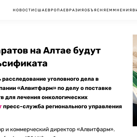
НОВОСТИ
США
ЕВРОПА
ЕВРАЗИЯ
ОБЪЯСНЯЕМ
МНЕНИЯ
В
ратов на Алтае будут
льсификата
 расследование уголовного дела в
пании «Алвитфарм» по делу о поставке
в для лечения онкологических
т
пресс-служба регионального управления
ор и коммерческий директор «Алвитфарм».