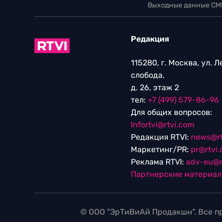
Выходные данные СМ
Редакция
115280, г. Москва, ул. 
слобода,
д. 26, этаж 2
тел:
+7 (499) 579-86-96
Для общих вопросов:
Infortvi@rtvi.com
Редакция RTVI:
news@rt
Маркетинг/PR:
pr@rtvi
Реклама RTVI:
adv-eu@r
Партнерские материа
© ООО "ЭрТиВиАй Продакшн". Все пр