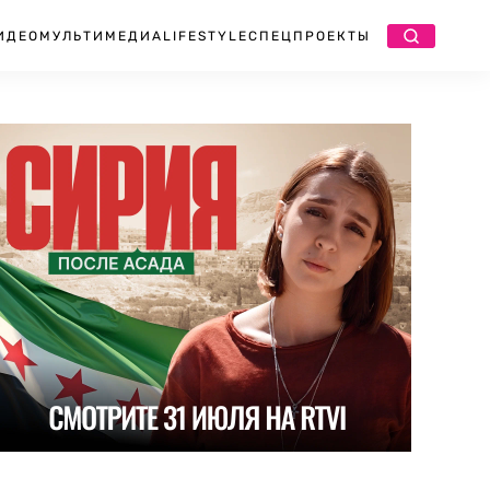
ИДЕО
МУЛЬТИМЕДИА
LIFESTYLE
СПЕЦПРОЕКТЫ