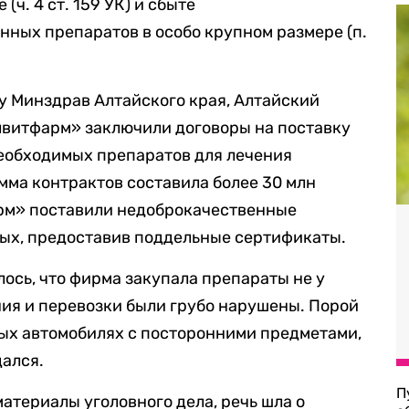
ч. 4 ст. 159 УК) и сбыте
ных препаратов в особо крупном размере (п.
ду Минздрав Алтайского края, Алтайский
лвитфарм» заключили договоры на поставку
еобходимых препаратов для лечения
мма контрактов составила более 30 млн
рм» поставили недоброкачественные
ных, предоставив поддельные сертификаты.
ось, что фирма закупала препараты не у
ния и перевозки были грубо нарушены. Порой
ых автомобилях с посторонними предметами,
ался.
П
материалы уголовного дела, речь шла о