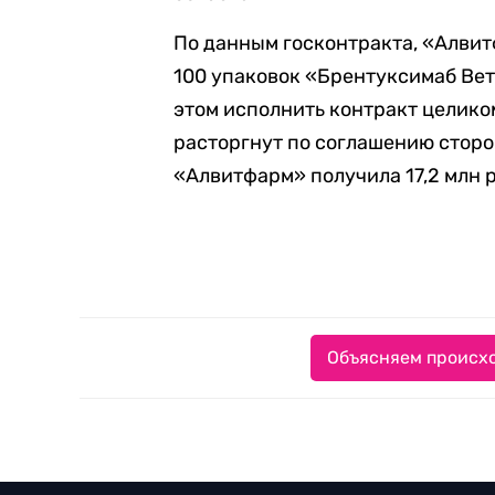
По данным госконтракта, «Алви
100 упаковок «Брентуксимаб Вето
этом исполнить контракт целиком
расторгнут по соглашению стор
«Алвитфарм» получила 17,2 млн 
Объясняем происхо