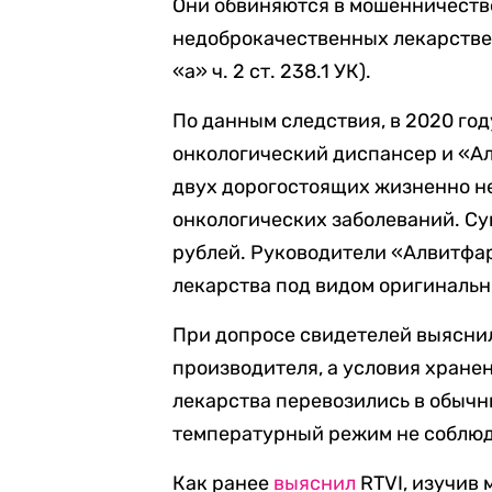
Они обвиняются в мошенничестве (
недоброкачественных лекарствен
«а» ч. 2 ст. 238.1 УК).
По данным следствия, в 2020 го
онкологический диспансер и «А
двух дорогостоящих жизненно н
онкологических заболеваний. Су
рублей. Руководители «Алвитфа
лекарства под видом оригиналь
При допросе свидетелей выяснил
производителя, а условия хране
лекарства перевозились в обычн
температурный режим не соблюд
Как ранее
выяснил
RTVI, изучив 