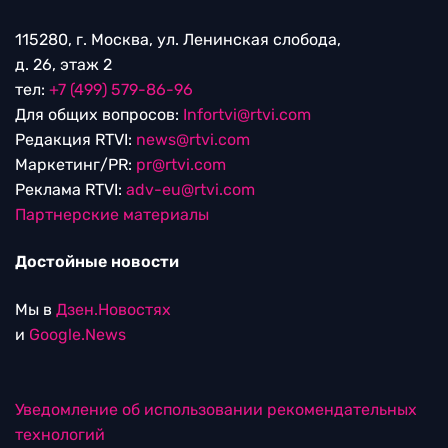
115280, г. Москва, ул. Ленинская слобода,
д. 26, этаж 2
тел:
+7 (499) 579-86-96
Для общих вопросов:
Infortvi@rtvi.com
Редакция RTVI:
news@rtvi.com
Маркетинг/PR:
pr@rtvi.com
Реклама RTVI:
adv-eu@rtvi.com
Партнерские материалы
Достойные новости
Мы в
Дзен.Новостях
и
Google.News
Уведомление об использовании рекомендательных
технологий