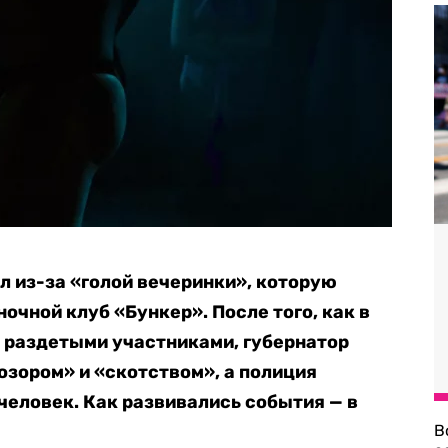
л из-за «голой вечеринки», которую
очной клуб «Бункер». После того, как в
 раздетыми участниками, губернатор
озором» и «скотством», а полиция
человек. Как развивались события — в
В