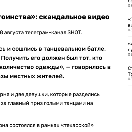
с
0
тоинства»: скандальное видео
«
в
0
8 августа телеграм-канал SHOT.
«
ь и сошлись в танцевальном батле,
с
08
 Получить его должен был тот, кто
 количество одежды», — говорилось в
С
Т
азы местных жителей.
08
рня и две девушки, которые разделись
за главный приз голыми танцами на
она состоялся в рамках «техасской»