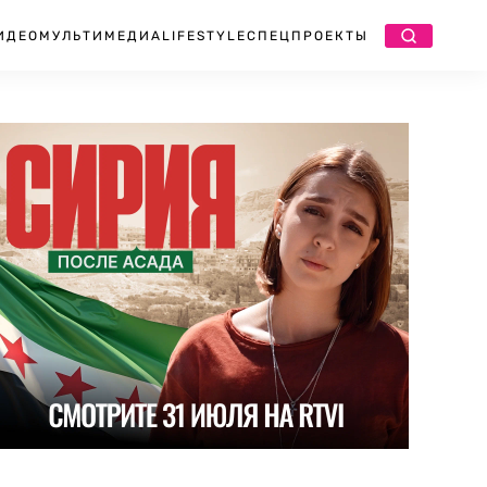
ИДЕО
МУЛЬТИМЕДИА
LIFESTYLE
СПЕЦПРОЕКТЫ