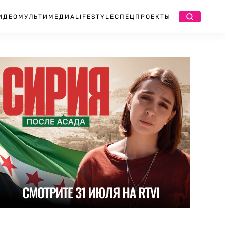
ИДЕО
МУЛЬТИМЕДИА
LIFESTYLE
СПЕЦПРОЕКТЫ