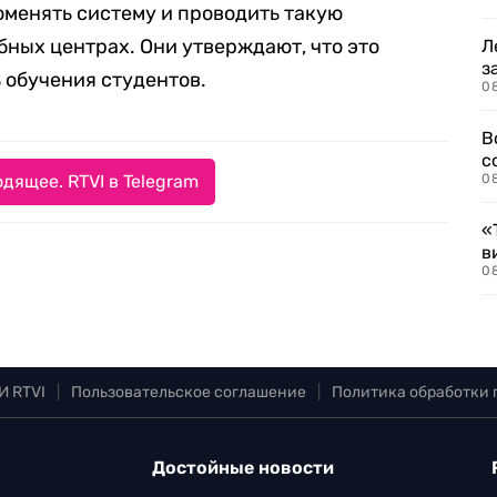
менять систему и проводить такую
бных центрах. Они утверждают, что это
Л
з
 обучения студентов.
0
В
с
дящее. RTVI в Telegram
0
«
в
0
И RTVI
|
Пользовательское соглашение
|
Политика обработки
Достойные новости