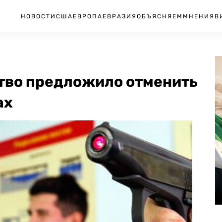
НОВОСТИ
США
ЕВРОПА
ЕВРАЗИЯ
ОБЪЯСНЯЕМ
МНЕНИЯ
В
тво предложило отменить
ах