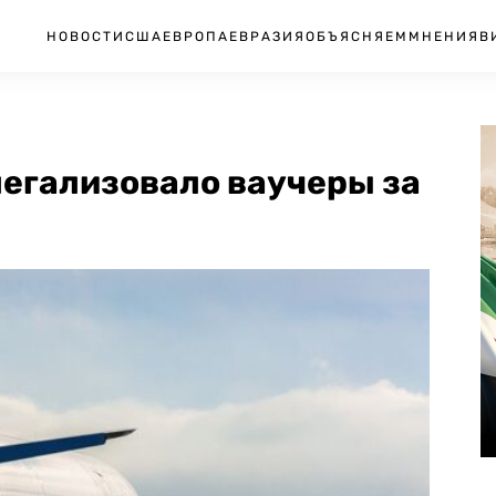
НОВОСТИ
США
ЕВРОПА
ЕВРАЗИЯ
ОБЪЯСНЯЕМ
МНЕНИЯ
В
легализовало ваучеры за