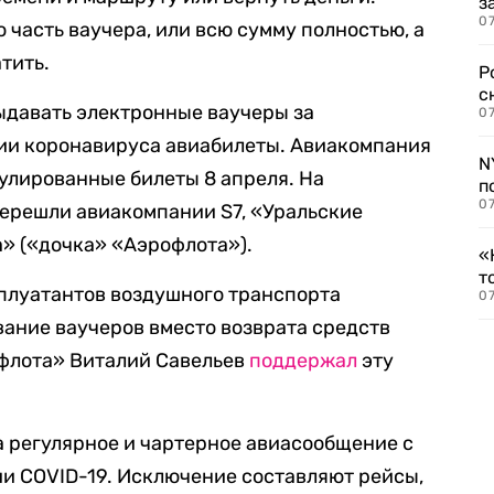
з
07
 часть ваучера, или всю сумму полностью, а
тить.
Р
с
давать электронные ваучеры за
07
ии коронавируса авиабилеты. Авиакомпания
N
нулированные билеты 8 апреля. На
п
07
ерешли авиакомпании S7, «Уральские
» («дочка» «Аэрофлота»).
«
т
плуатантов воздушного транспорта
07
ание ваучеров вместо возврата средств
флота» Виталий Савельев
поддержал
эту
а регулярное и чартерное авиасообщение с
и COVID-19. Исключение составляют рейсы,