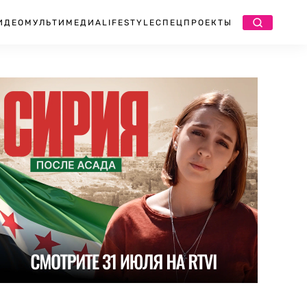
ИДЕО
МУЛЬТИМЕДИА
LIFESTYLE
СПЕЦПРОЕКТЫ