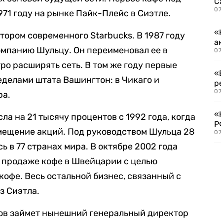
С
07
971 году на рынке Пайк-Плейс в Сиэтле.
«
тором современного Starbucks. В 1987 году
а
омпанию Шульцу. Он переименовал ее в
07
тро расширять сеть. В том же году первые
«
еделами штата Вашингтон: в Чикаго и
р
07
рa.
«
а на 21 тысячу процентов с 1992 года, когда
Р
мещение акций. Под руководством Шульца 28
07
ь в 77 странах мира. В октябре 2002 года
 продаже кофе в Швейцарии с целью
кофе. Весь остальной бизнес, связанный с
з Сиэтла.
ров займет нынешний генеральный директор