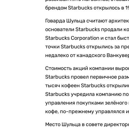
брендом Starbucks открылось в 1
Говарда Шульца считают архитек
основатели Starbucks продали к
Starbucks Corporation и стал быс
точки Starbucks открылись за пр
недалеко от канадского Ванкуве
Стоимость акций компании выросл
Starbucks провел первичное раз
тысяч кофеен Starbucks открылис
Starbucks учредила компанию по
управления покупками зелёного 
кофе, по-прежнему управлялся и
Место Шульца в совете директо