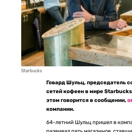
Starbucks
Говард Шульц, председатель с
сетей кофеен в мире Starbucks
этом говорится в сообщении,
о
компании.
64-летний Шульц пришел в компан
развивал пять магазинов, ставш