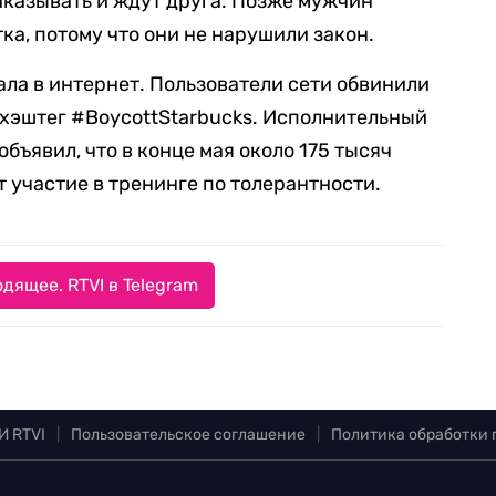
заказывать и ждут друга. Позже мужчин
ка, потому что они не нарушили закон.
ла в интернет. Пользователи сети обвинили
и хэштег #BoycottStarbucks. Исполнительный
бъявил, что в конце мая около 175 тысяч
 участие в тренинге по толерантности.
дящее. RTVI в Telegram
И RTVI
|
Пользовательское соглашение
|
Политика обработки