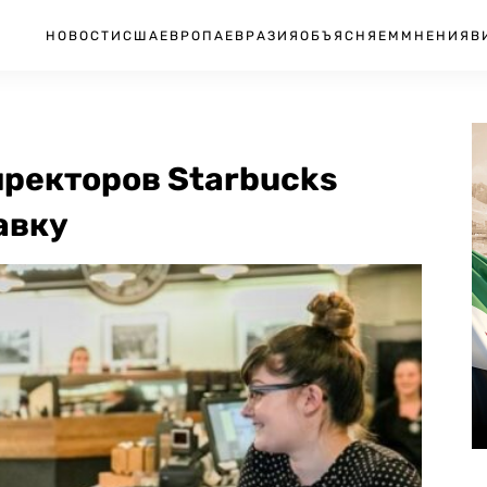
НОВОСТИ
США
ЕВРОПА
ЕВРАЗИЯ
ОБЪЯСНЯЕМ
МНЕНИЯ
В
иректоров Starbucks
авку