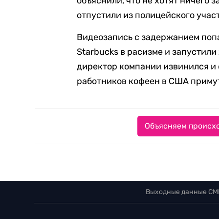
объяснили, что не хотят ничего 
отпустили из полицейского участ
Видеозапись с задержанием попа
Starbucks в расизме и запустил
директор компании извинился и о
работников кофеен в США примут
Объясняем происхо
Выходные данные СМ