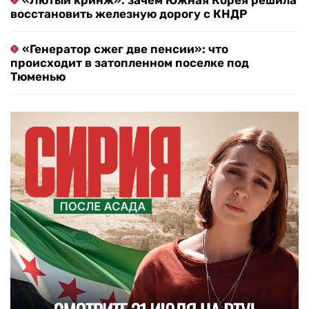
«Лютый кринж»: зачем Южная Корея решила
восстановить железную дорогу с КНДР
«Генератор сжег две пенсии»: что
происходит в затопленном поселке под
Тюменью