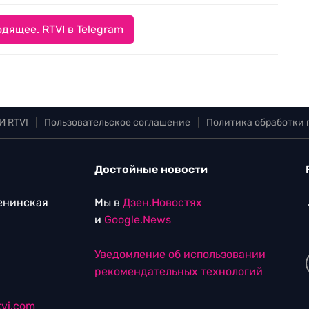
дящее. RTVI в Telegram
И RTVI
|
Пользовательское соглашение
|
Политика обработки
Достойные новости
Ленинская
Мы в
Дзен.Новостях
и
Google.News
Уведомление об использовании
рекомендательных технологий
vi.com