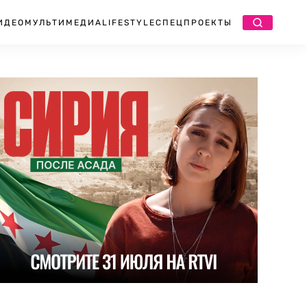
ИДЕО
МУЛЬТИМЕДИА
LIFESTYLE
СПЕЦПРОЕКТЫ