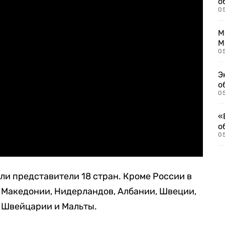
о
0
М
М
05
Э
о
05
«
о
05
ли представители 18 стран. Кроме России в
 Македонии, Нидерландов, Албании, Швеции,
 Швейцарии и Мальты.