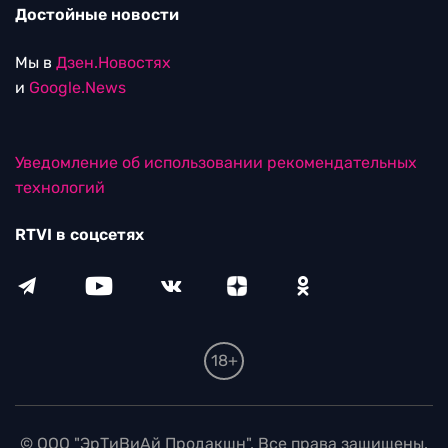
Достойные новости
Мы в
Дзен.Новостях
и
Google.News
Уведомление об использовании рекомендательных
технологий
RTVI в соцсетях
18+
© ООО "ЭрТиВиАй Продакшн". Все права защищены.