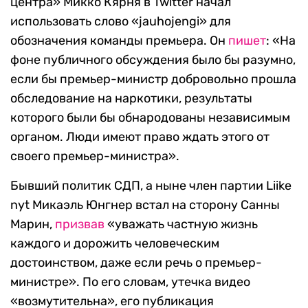
центра» Микко Кярня в Twitter начал
использовать слово «jauhojengi» для
обозначения команды премьера. Он
пишет
: «На
фоне публичного обсуждения было бы разумно,
если бы премьер-министр добровольно прошла
обследование на наркотики, результаты
которого были бы обнародованы независимым
органом. Люди имеют право ждать этого от
своего премьер-министра».
Бывший политик СДП, а ныне член партии Liike
nyt Микаэль Юнгнер встал на сторону Санны
Марин,
призвав
«уважать частную жизнь
каждого и дорожить человеческим
достоинством, даже если речь о премьер-
министре». По его словам, утечка видео
«возмутительна», его публикация