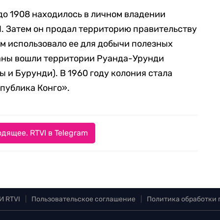
до 1908 находилось в личном владении
I. Затем он продал территорию правительству
ом использовало ее для добычи полезных
раны вошли территории Руанда-Урунди
 и Бурунди). В 1960 году колония стала
публика Конго».
дящее. RTVI в Telegram
И RTVI
|
Пользовательское соглашение
|
Политика обработки