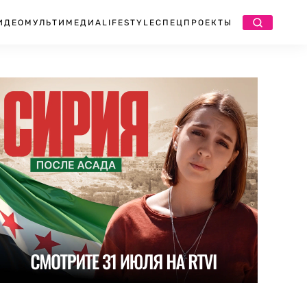
ИДЕО
МУЛЬТИМЕДИА
LIFESTYLE
СПЕЦПРОЕКТЫ