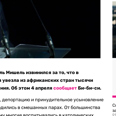
ь Мишель извинился за то, что в
 увезла из африканских стран тысячи
ия. Об этом 4 апреля
сообщает
Би-би-си.
, депортацию и принудительное усыновление
С
родились в смешанных парах. От большинства
з
ому многие воспитывались в католических
0