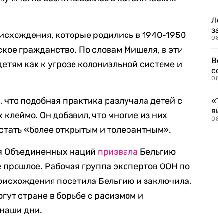
Л
з
исхождения, которые родились в 1940-1950
0
йское гражданство. По словам Мишеля, в эти
В
детям как к угрозе колониальной системе и
с
.
0
 что подобная практика разлучала детей с
«
в
 клеймо. Он добавил, что многие из них
0
стать «более открытым и толерантным».
ия Объединенных наций
призвала
Бельгию
е прошлое. Рабочая группа экспертов ООН по
оисхождения посетила Бельгию и заключила,
гут стране в борьбе с расизмом и
наши дни.