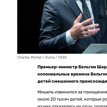
Charles Michel / Zuma / TASS
Премьер-министр Бельгии Шарл
колониальные времена Бельгия
детей смешанного происхожден
Мишель извинился за похищения
около 20 тысяч детей, которые 
из них отказались их отцы, поэт