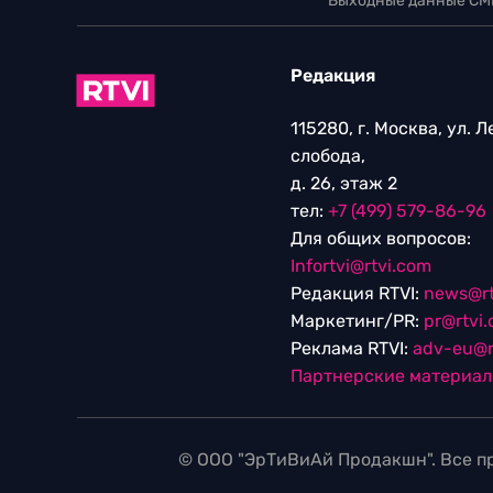
Выходные данные СМ
Редакция
115280, г. Москва, ул. 
слобода,
д. 26, этаж 2
тел:
+7 (499) 579-86-96
Для общих вопросов:
Infortvi@rtvi.com
Редакция RTVI:
news@rt
Маркетинг/PR:
pr@rtvi
Реклама RTVI:
adv-eu@r
Партнерские материа
© ООО "ЭрТиВиАй Продакшн". Все пр