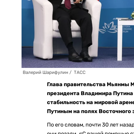
 Валерий Шарифулин /  ТАСС
Глава правительства Мьянмы М
президента Владимира Путина 
стабильность на мировой арене
Путиным на полях Восточного
По его словам, почти 30 лет наз
они позади. «С вашей помощью с