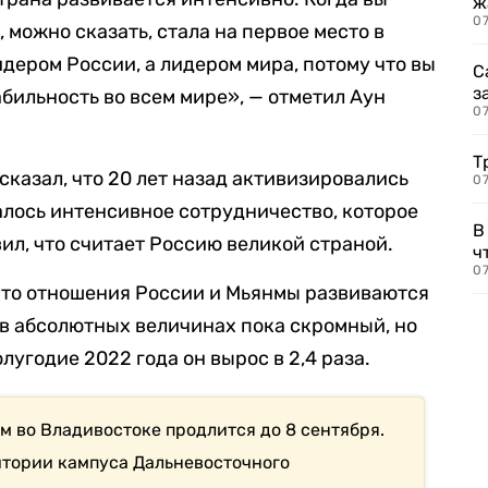
ж
0
 можно сказать, стала на первое место в
идером России, а лидером мира, потому что вы
С
з
бильность во всем мире», — отметил Аун
0
Т
сказал, что 20 лет назад активизировались
07
лось интенсивное сотрудничество, которое
В
вил, что считает Россию великой страной.
ч
07
 что отношения России и Мьянмы развиваются
 в абсолютных величинах пока скромный, но
лугодие 2022 года он вырос в 2,4 раза.
 во Владивостоке продлится до 8 сентября.
итории кампуса Дальневосточного