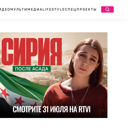
ИДЕО
МУЛЬТИМЕДИА
LIFESTYLE
СПЕЦПРОЕКТЫ