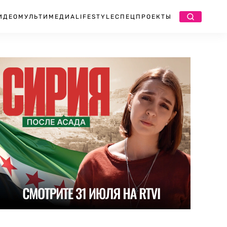
ИДЕО
МУЛЬТИМЕДИА
LIFESTYLE
СПЕЦПРОЕКТЫ