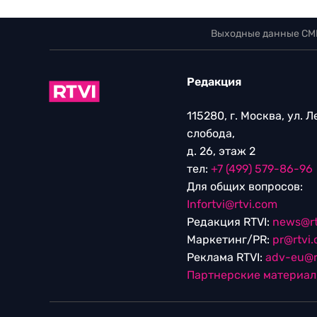
Выходные данные СМ
Редакция
115280, г. Москва, ул. 
слобода,
д. 26, этаж 2
тел:
+7 (499) 579-86-96
Для общих вопросов:
Infortvi@rtvi.com
Редакция RTVI:
news@rt
Маркетинг/PR:
pr@rtvi
Реклама RTVI:
adv-eu@r
Партнерские материа