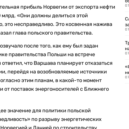
о
07
тельная прибыль Норвегии от экспорта нефти
0 млрд. «Они должны делиться этой
С
, это несправедливо. Это косвенная нажива
з
07
казал глава польского правительства.
Т
звучало после того, как ему был задан
н
ике правительства Польши на встрече
07
ответил, что Варшава планирует отказаться
«
сии, перейдя на возобновляемые источники
н
07
огласно этим планам, в какой-то момент
 и от поставок энергоносителей с Ближнего
ее значение для политики польской
ведливость» по разрыву энергетических
с Норвегией и Данией по строительству