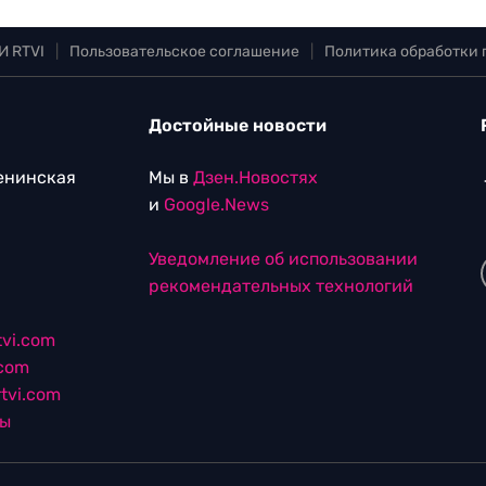
И RTVI
|
Пользовательское соглашение
|
Политика обработки
Достойные новости
Ленинская
Мы в
Дзен.Новостях
и
Google.News
Уведомление об использовании
рекомендательных технологий
vi.com
.com
tvi.com
лы