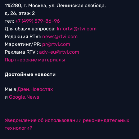
115280, г. Москва, ул. Ленинская слобода,
д. 26, этаж 2
тел:
+7 (499) 579-86-96
Для общих вопросов:
Infortvi@rtvi.com
Редакция RTVI:
news@rtvi.com
Маркетинг/PR:
pr@rtvi.com
Реклама RTVI:
adv-eu@rtvi.com
Партнерские материалы
Достойные новости
Мы в
Дзен.Новостях
и
Google.News
Уведомление об использовании рекомендательных
технологий