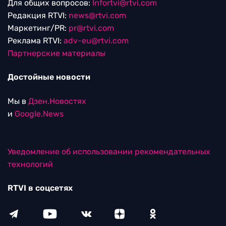
Для общих вопросов:
Infortvi@rtvi.com
Редакция RTVI:
news@rtvi.com
Маркетинг/PR:
pr@rtvi.com
Реклама RTVI:
adv-eu@rtvi.com
Партнерские материалы
Достойные новости
Мы в
Дзен.Новостях
и
Google.News
Уведомление об использовании рекомендательных
технологий
RTVI в соцсетях