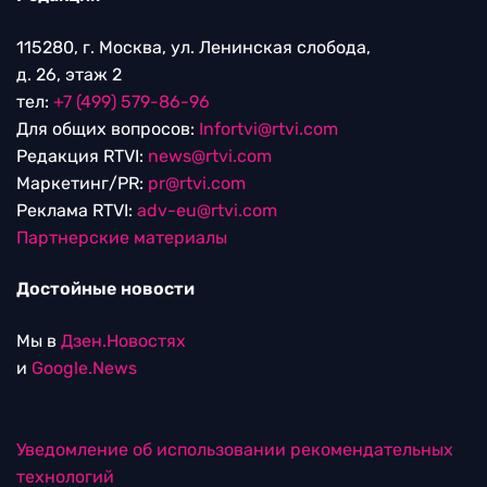
115280, г. Москва, ул. Ленинская слобода,
д. 26, этаж 2
тел:
+7 (499) 579-86-96
Для общих вопросов:
Infortvi@rtvi.com
Редакция RTVI:
news@rtvi.com
Маркетинг/PR:
pr@rtvi.com
Реклама RTVI:
adv-eu@rtvi.com
Партнерские материалы
Достойные новости
Мы в
Дзен.Новостях
и
Google.News
Уведомление об использовании рекомендательных
технологий