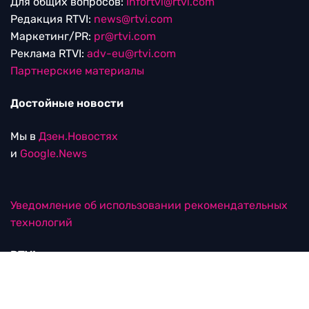
Для общих вопросов:
Infortvi@rtvi.com
Редакция RTVI:
news@rtvi.com
Маркетинг/PR:
pr@rtvi.com
Реклама RTVI:
adv-eu@rtvi.com
Партнерские материалы
Достойные новости
Мы в
Дзен.Новостях
и
Google.News
Уведомление об использовании рекомендательных
технологий
RTVI в соцсетях