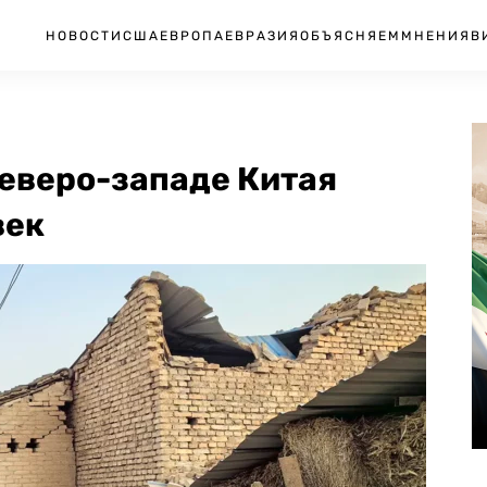
НОВОСТИ
США
ЕВРОПА
ЕВРАЗИЯ
ОБЪЯСНЯЕМ
МНЕНИЯ
В
северо-западе Китая
век