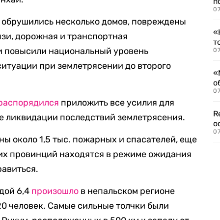
п
07
н обрушились несколько домов, повреждены
«
язи, дорожная и транспортная
т
и повысили национальный уровень
07
итуации при землетрясении до второго
«
о
07
распорядился
приложить все усилия для
R
же ликвидации последствий землетрясения.
о
07
ы около 1,5 тыс. пожарных и спасателей, еще
дних провинций находятся в режиме ожидания
равиться.
дой 6,4
произошло
в непальском регионе
20 человек. Самые сильные толчки были