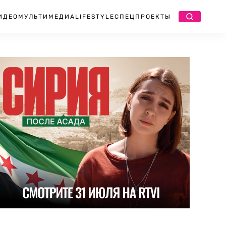
ИДЕО
МУЛЬТИМЕДИА
LIFESTYLE
СПЕЦПРОЕКТЫ