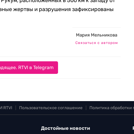
 Рукум, расположенных в 500 км к западу от
овные жертвы и разрушения зафиксированы
Мария Мельникова
Связаться с автором
дящее. RTVI в Telegram
И RTVI
|
Пользовательское соглашение
|
Политика обработки
Достойные новости