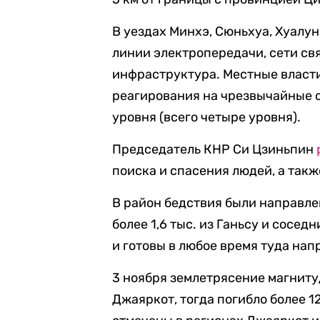
В уездах Минхэ, Сюньхуа, Хуалу
линии электропередачи, сети св
инфраструктура. Местные власт
реагирования на чрезвычайные с
уровня (всего четыре уровня).
Председатель КНР Си Цзиньпин
поиска и спасения людей, а так
В район бедствия были направлен
более 1,6 тыс. из Ганьсу и сосе
и готовы в любое время туда нап
3 ноября землетрясение магниту
Джаяркот, тогда погибло более 1