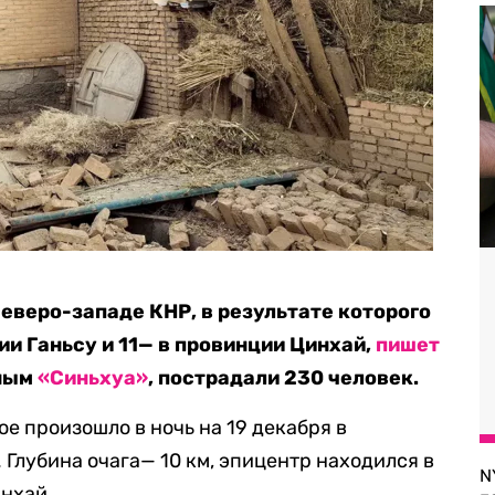
еверо-западе КНР, в результате которого
ии Ганьсу и 11— в провинции Цинхай,
пишет
нным
«Синьхуа»
, пострадали 230 человек.
е произошло в ночь на 19 декабря в
. Глубина очага— 10 км, эпицентр находился в
N
инхай.