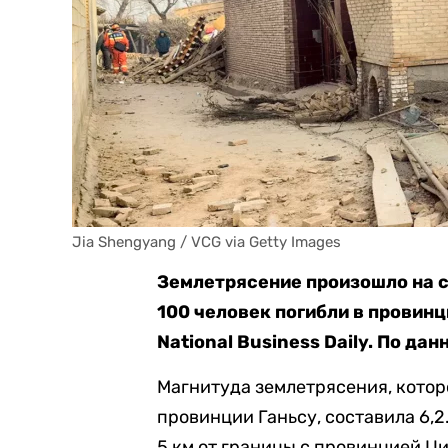
Jia Shengyang / VCG via Getty Images
Землетрясение произошло на с
100 человек погибли в провинц
National Business Daily. По да
Магнитуда землетрясения, которо
провинции Ганьсу, составила 6,2
5 км от границы с провинцией Ц