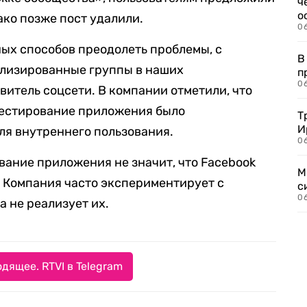
ч
о
ако позже пост удалили.
0
ых способов преодолеть проблемы, с
В
лизированные группы в наших
п
0
витель соцсети. В компании отметили, что
тестирование приложения было
Т
И
ля внутреннего пользования.
06
вание приложения не значит, что Facebook
М
. Компания часто экспериментирует с
с
0
а не реализует их.
дящее. RTVI в Telegram