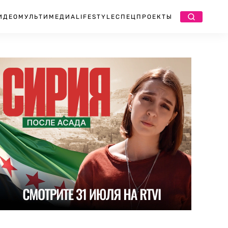
ИДЕО
МУЛЬТИМЕДИА
LIFESTYLE
СПЕЦПРОЕКТЫ