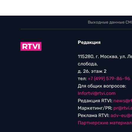
Выходные данные СМ
Редакция
115280, г. Москва, ул. 
слобода,
д. 26, этаж 2
тел:
+7 (499) 579-86-96
Для общих вопросов:
Infortvi@rtvi.com
Редакция RTVI:
news@rt
Маркетинг/PR:
pr@rtvi
Реклама RTVI:
adv-eu@r
Партнерские материа