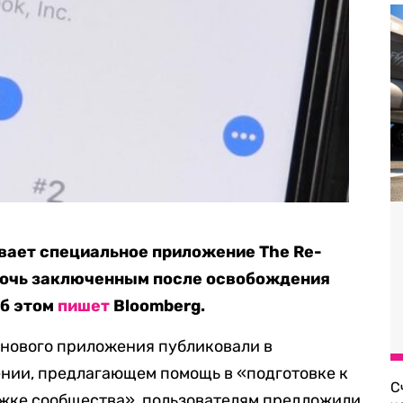
вает специальное приложение The Re-
омочь заключенным после освобождения
Об этом
пишет
Bloomberg.
у нового приложения публиковали в
ении, предлагающем помощь в «подготовке к
С
жке сообщества», пользователям предложили